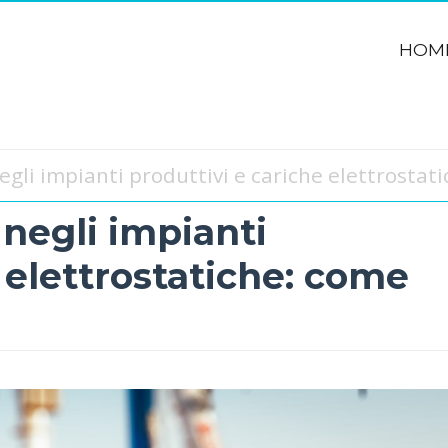
HOM
negli impianti produttivi e cariche elettrostat
 negli impianti
 elettrostatiche: come