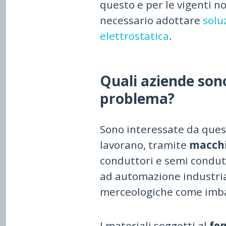
questo e per le vigenti n
necessario adottare
solu
elettrostatica
.
Quali aziende son
problema?
Sono interessate da quest
lavorano, tramite
macchi
conduttori e semi condutt
ad automazione industrial
merceologiche come imball
I materiali soggetti al
fen