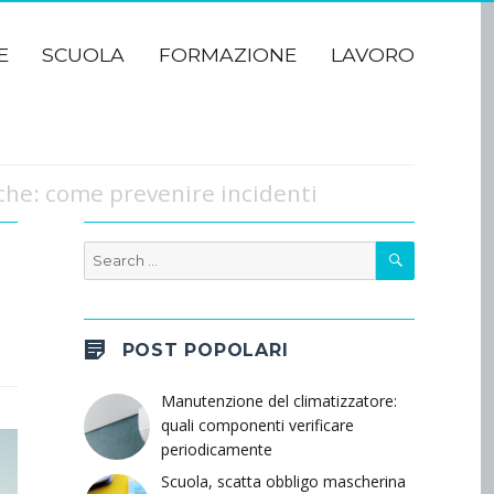
E
SCUOLA
FORMAZIONE
LAVORO
iche: come prevenire incidenti
SEARCH
Search
for:
POST POPOLARI
Manutenzione del climatizzatore:
quali componenti verificare
periodicamente
Scuola, scatta obbligo mascherina