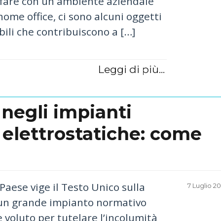
e fare con un ambiente aziendale
home office, ci sono alcuni oggetti
ili che contribuiscono a […]
Leggi di più...
 negli impianti
 elettrostatiche: come
Paese vige il Testo Unico sulla
Posted
7 Luglio 2
on
 un grande impianto normativo
voluto per tutelare l’incolumità