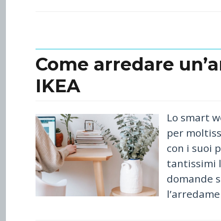
Come arredare un’a
IKEA
Lo smart w
per moltis
con i suoi p
tantissimi 
domande sp
l’arredame