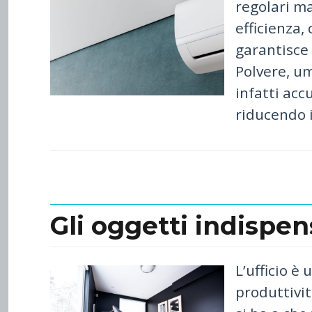
regolari m
efficienza
garantisce 
Polvere, um
infatti acc
riducendo i
Gli oggetti indispens
L’ufficio è
produttivit