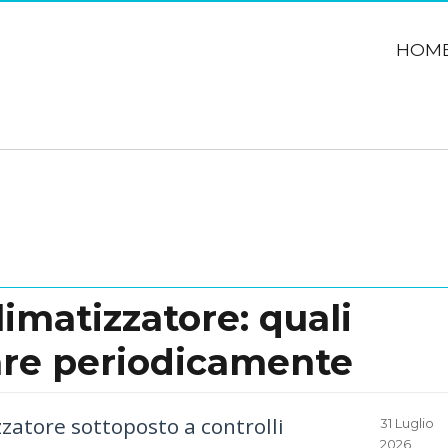
HOM
imatizzatore: quali
are periodicamente
zatore sottoposto a controlli
Posted
31 Luglio
on
2026