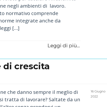
ne negli ambienti di lavoro.
sto normativo comprende
norme integrate anche da
leggi […]
Leggi di più...
 di crescita
one che danno sempre il meglio di
Posted
16 Giugno
on
2022
i tratta di lavorare? Saltate da un
l’altro senza prendervi un