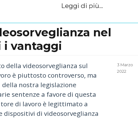
Leggi di più...
deosorveglianza nel
i i vantaggi
o della videosorveglianza sul
Posted
3 Marzo
on
2022
voro è piuttosto controverso, ma
a della nostra legislazione
arie sentenze a favore di questa
datore di lavoro è legittimato a
 dispositivi di videosorveglianza