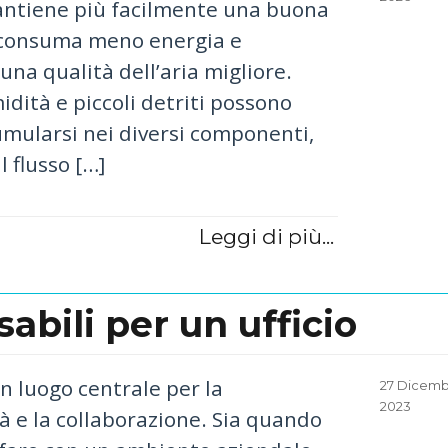
antiene più facilmente una buona
, consuma meno energia e
una qualità dell’aria migliore.
idità e piccoli detriti possono
umularsi nei diversi componenti,
l flusso […]
Leggi di più...
abili per un ufficio
 un luogo centrale per la
Posted
27 Dicem
on
2023
à e la collaborazione. Sia quando