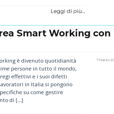
Leggi di più...
rea Smart Working con
orking è divenuto quotidianità
Posted
7 Marzo 2
on
sime persone in tutto il mondo,
regi effettivi e i suoi difetti
lavoratori in Italia si pongono
ecifiche su come gestire
nto di […]